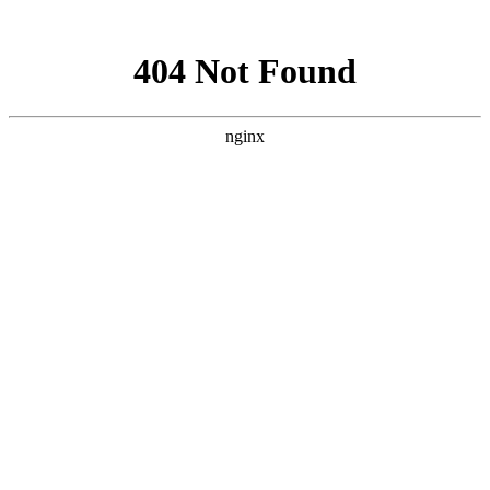
网站地图
汉中清波农业科技发展有限责任
公司
网站首页
公司概况
新闻中心
企业文化
产品展示
党群工作
招商加盟
人才招聘
法规政策
联系我们
新闻中心