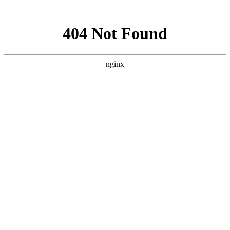
网站地图
汉中清波农业科技发展有限责任
公司
网站首页
公司概况
新闻中心
企业文化
产品展示
党群工作
招商加盟
人才招聘
法规政策
联系我们
相关栏目